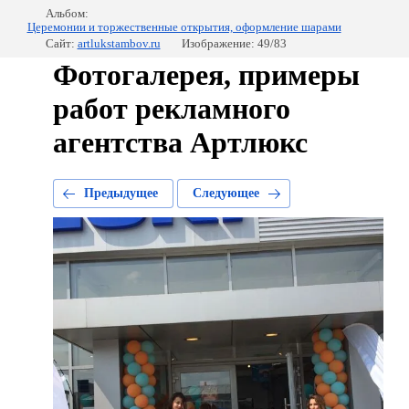
Альбом:
Церемонии и торжественные открытия, оформление шарами
Сайт:
artlukstambov.ru
Изображение: 49/83
Фотогалерея, примеры
работ рекламного
агентства Артлюкс
Предыдущее
Следующее