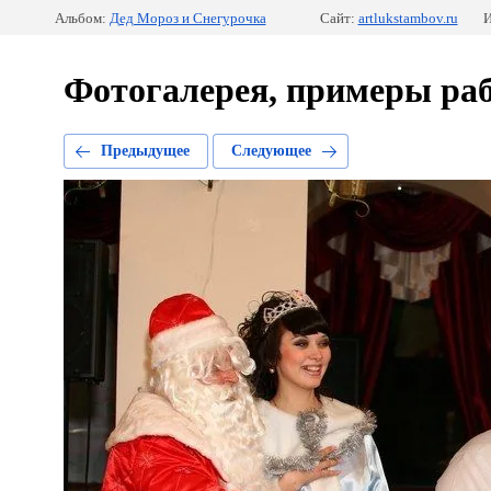
Альбом:
Дед Мороз и Снегурочка
Сайт:
artlukstambov.ru
И
Фотогалерея, примеры раб
Предыдущее
Следующее