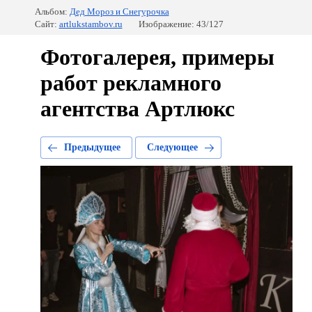
Альбом:
Дед Мороз и Снегурочка
Сайт:
artlukstambov.ru
Изображение: 43/127
Фотогалерея, примеры
работ рекламного
агентства Артлюкс
Предыдущее
Следующее