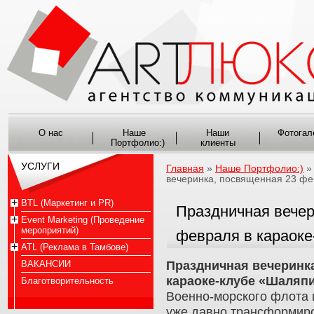
О нас
Наше
Наши
Фотогал
Портфолио:)
клиенты
УСЛУГИ
Главная
»
Наше Портфолио:)
вечеринка, посвященная 23 фе
BTL (Маркетинг и PR)
Праздничная вечер
Event Marketing (Проведение
мероприятий)
февраля в караок
ATL (Реклама в Тамбове)
ВАКАНСИИ
Праздничная вечеринк
караоке-клубе «Шаляп
Благотворительность
Военно-морского флота 
уже давно трансформиро