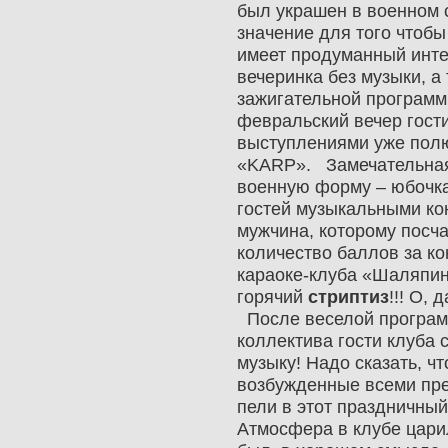
был украшен в военном 
значение для того чтобы
имеет продуманный интер
вечеринка без музыки, а
зажигательной программ
февральский вечер гост
выступлениями уже пол
«KARP». Замечательная 
военную форму – юбочка,
гостей музыкальными ко
мужчина, которому посч
количество баллов за ко
караоке-клуба «Шаляпи
горячий
стриптиз
!!! О,
После веселой програм
коллектива гости клуба 
музыку! Надо сказать, ч
возбужденные всеми пр
пели в этот праздничный
Атмосфера в клубе цари