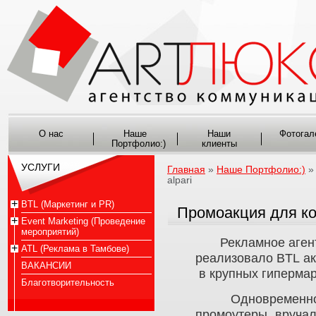
О нас
Наше
Наши
Фотогал
Портфолио:)
клиенты
УСЛУГИ
Главная
»
Наше Портфолио:)
alpari
BTL (Маркетинг и PR)
Промоакция для ко
Event Marketing (Проведение
мероприятий)
Рекламное агент
ATL (Реклама в Тамбове)
реализовало BTL ак
ВАКАНСИИ
в крупных гипермар
Благотворительность
Одновременно в 
промоутеры вруча