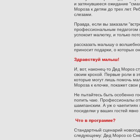
и затянувшееся ожидание "смаж
Мороза к детям до трех лет. Р
слезами.
Правда, если вы заказали "вст
профессиональным педагогом ил
успокоит малютку, и только по
рассказать малышу о волшебном 
приносит подарки, о которых о
Здравствуй малыш!
И, вот, наконец-то Дед Мороз с
своим крохой. Первые роли в эт
которые могут лишь помочь мал
Мороза к елочке, покажет свои р
Не пытайтесь быть особенно го
попить чаю. Профессионалы от 
шампанским. А уж о чаепитиях 
посиделки у ваших гостей явно 
Что в программе?
Стандартный сценарий новогодн
следующему: Дед Мороз со Снег