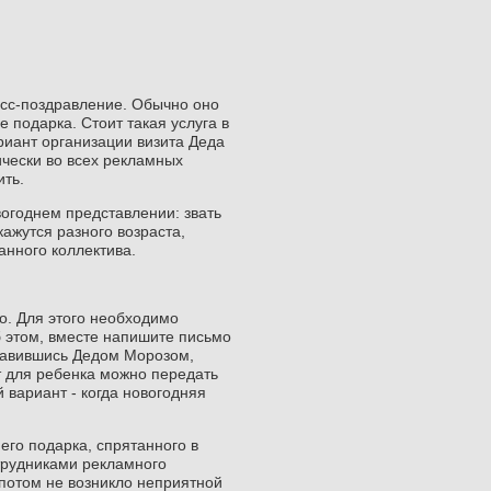
есс-поздравление. Обычно оно
е подарка. Стоит такая услуга в
ариант организации визита Деда
ически во всех рекламных
ить.
вогоднем представлении: звать
кажутся разного возраста,
анного коллектива.
о. Для этого необходимо
б этом, вместе напишите письмо
ставившись Дедом Морозом,
т для ребенка можно передать
 вариант - когда новогодняя
него подарка, спрятанного в
трудниками рекламного
 потом не возникло неприятной