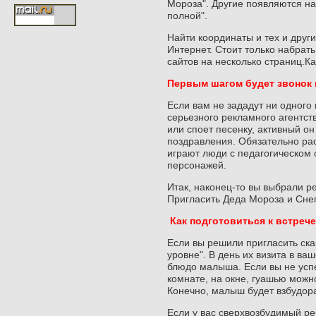
Мороза". Другие появляются на
полной".
Найти координаты и тех и други
Интернет. Стоит только набрат
сайтов на несколько страниц.К
Первым шагом будет звонок 
Если вам не зададут ни одного 
серьезного рекламного агентст
или споет песенку, активный он
поздравления. Обязательно рас
играют люди с педагогическом 
персонажей.
Итак, наконец-то вы выбрали ре
Пригласить Деда Мороза и Снег
Как подготовиться к встреч
Если вы решили пригласить ска
уровне". В день их визита в в
блюдо малыша. Если вы не успе
комнате, на окне, гуашью можно
Конечно, малыш будет взбудора
Если у вас сверхвозбудимый реб