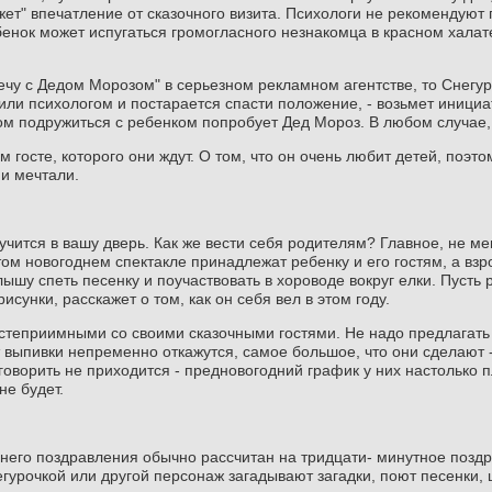
ет" впечатление от сказочного визита. Психологи не рекомендуют 
ебенок может испугаться громогласного незнакомца в красном халат
речу с Дедом Морозом" в серьезном рекламном агентстве, то Снегу
и психологом и постарается спасти положение, - возьмет инициат
том подружиться с ребенком попробует Дед Мороз. В любом случае
госте, которого они ждут. О том, что он очень любит детей, поэт
ни мечтали.
тучится в вашу дверь. Как же вести себя родителям? Главное, не м
ом новогоднем спектакле принадлежат ребенку и его гостям, а взр
ышу спеть песенку и поучаствовать в хороводе вокруг елки. Пусть
исунки, расскажет о том, как он себя вел в этом году.
степриимными со своими сказочными гостями. Не надо предлагать
выпивки непременно откажутся, самое большое, что они сделают -
говорить не приходится - предновогодний график у них настолько 
не будет.
его поздравления обычно рассчитан на тридцати- минутное поздр
урочкой или другой персонаж загадывают загадки, поют песенки, ш