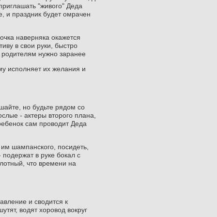
приглашать "живого" Деда
е, и праздник будет омрачен
рочка наверняка окажется
иву в свои руки, быстро
, родителям нужно заранее
ому исполняет их желания и
ешайте, но будьте рядом со
ослые - актеры второго плана,
 ребенок сам проводит Деда
 им шампанского, посидеть,
 подержат в руке бокал с
плотный, что времени на
авление и сводится к
утят, водят хоровод вокруг