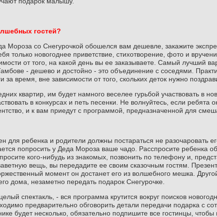
учают подарок малышу.
олшебных гостей?
еда Мороза со Снегурочкой обошелся вам дешевле, закажите экспр
ебя только новогоднее приветствие, стихотворение, фото и вручени
имости от того, на какой день вы ее заказываете. Самый лучший в
Тамбове - дешево и достойно - это объединение с соседями. Практ
и за время, вне зависимости от того, скольких деток нужно поздрав
едних квартир, им будет намного веселее гурьбой участвовать в но
аствовать в конкурсах и петь песенки. Не волнуйтесь, если ребята о
ентство, и к вам приедут с программой, предназначенной для смеш
н для ребенка и родители должны постараться не разочаровать ег
ается попросить у Деда Мороза ваше чадо. Расспросите ребенка о
росите кого-нибудь из знакомых, позвонить по телефону и, пред
заветную вещь, вы передадите ее своим сказочным гостям. Презен
оржественный момент он достанет его из волшебного мешка. Другой
его дома, незаметно передать подарок Снегурочке.
целый спектакль, - вся программа крутится вокруг поисков новогод
бходимо предварительно обговорить детали передачи подарка с со
днике будет несколько, обязательно подпишите все гостинцы, чтобы