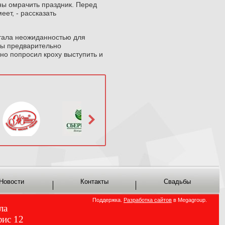
ны омрачить праздник. Перед
еет, - рассказать
стала неожиданностью для
ны предварительно
ьно попросил кроху выступить и
Новости
Контакты
Свадьбы
Поддержка.
Разработка сайтов
в Megagroup.
ла
фис 12