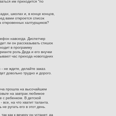
ваться им приходится "по
адах, школах и, в конце концов,
ред вами откроется список
на откровенных халтурщиков?
лефон навсегда. Диспетчер
дет ли он рассказывать стишок
входит в программу
рианте роль Деда и его внучки
вывают час прихода новогодних
- не ждите, делайте заказ.
дет довольно трудно и дорого.
треча прошла на высочайшем
товьте на завтрак любимое
е с ребенком. В детской
 все, на что хватит таланта.
е ругать его в этот день.
ак как к вечеру он устанет, да