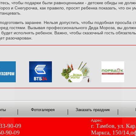
йтесь, чтобы подарки были равноценными - детские обиды не долж
ороз и Снегурочка, как правило, просят ребенка показать, что он ум
станцевать.
одготовить заранее. Нельзя допустить, чтобы подобная просьба 
перед гостями. Вызывая профессионального Деда Мороза, вы долж
 будет исполнять ребенок. Важно, чтобы сказочный гость обязател
ет разочарован.
нты
Фотогалерея
Заказать праздник
Адрес:
 33-90-09
г. Тамбов, ул. Кар
50-90-09
Маркса, 150/14,о