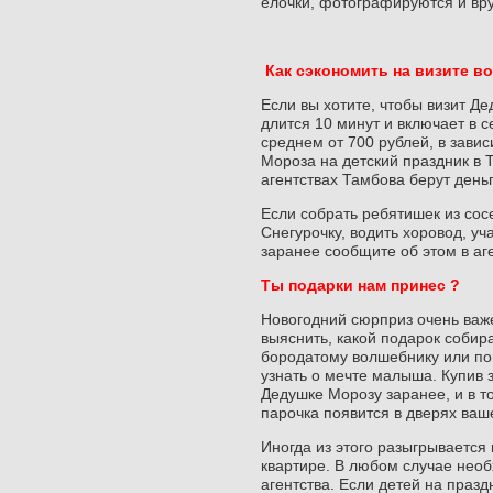
елочки, фотографируются и вр
Как сэкономить на визите в
Если вы хотите, чтобы визит Д
длится 10 минут и включает в с
среднем от 700 рублей, в завис
Мороза на детский праздник в 
агентствах Тамбова берут деньг
Если собрать ребятишек из сос
Снегурочку, водить хоровод, уч
заранее сообщите об этом в аг
Ты подарки нам принес ?
Новогодний сюрприз очень важе
выяснить, какой подарок собир
бородатому волшебнику или поп
узнать о мечте малыша. Купив 
Дедушке Морозу заранее, и в т
парочка появится в дверях ваш
Иногда из этого разыгрывается 
квартире. В любом случае нео
агентства. Если детей на праз