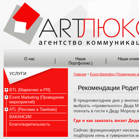
О нас
Наше
Наши клие
Портфолио:)
УСЛУГИ
Главная
»
Event Marketing (Проведение 
Рекомендации Родит
BTL (Маркетинг и PR)
Event Marketing (Проведение
В предновогодние дни у многих
мероприятий)
выбрать «правильного» Деда Мо
ATL (Реклама в Тамбове)
поехать в гости к Деду Морозу
ВАКАНСИИ
Где и как заказать визит Де
Благотворительность
Сейчас функционирует нескольк
подбором нянь и гувернанток и