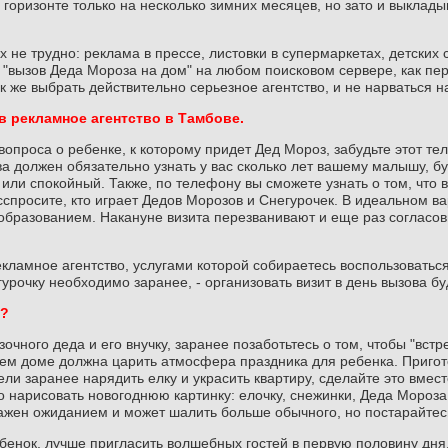
 горизонте только на несколько зимних месяцев, но зато и выклады
х не трудно: реклама в прессе, листовки в супермаркетах, детских с
ь "вызов Деда Мороза на дом" на любом поисковом сервере, как пе
ак же выбрать действительно серьезное агентство, и не нарваться 
в рекламное агентство в Тамбове.
вопроса о ребенке, к которому придет Дед Мороз, забудьте этот те
ва должен обязательно узнать у вас сколько лет вашему малышу, бу
 или спокойный. Также, по телефону вы сможете узнать о том, что 
спросите, кто играет Дедов Морозов и Снегурочек. В идеальном ва
образованием. Накануне визита перезванивают и еще раз согласо
кламное агентство, услугами которой собираетесь воспользоваться 
урочку необходимо заранее, - организовать визит в день вызова бу
е?
зочного деда и его внучку, заранее позаботьтесь о том, чтобы "вс
ашем доме должна царить атмосфера праздника для ребенка. Приго
ли заранее нарядить елку и украсить квартиру, сделайте это вмест
 нарисовать новогоднюю картинку: елочку, снежинки, Деда Мороза -
жен ожиданием и может шалить больше обычного, но постарайтесь н
енок, лучше пригласить волшебных гостей в первую половину дня, т