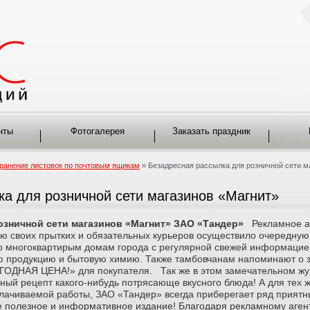
нты
Фотогалерея
Заказать праздник
ранение листовок по почтовым ящикам
» Безадресная рассылка для розничной сети м
а для розничной сети магазинов «Магнит»
озничной сети магазинов «Магнит» ЗАО «Тандер»
Рекламное а
 своих прытких и обязательных курьеров осуществило очередную
о многоквартирым домам города с регулярной свежей информацие
ую продукцию и бытовую химию. Также тамбовчанам напоминают о з
ГОДНАЯ ЦЕНА!» для покупателя. Так же в этом замечательном ж
сный рецепт какого-нибудь потрясающе вкусного блюда! А для тех 
плачиваемой работы, ЗАО «Тандер» всегда приберегает ряд приятн
не полезное и информативное издание! Благодаря рекламному аге