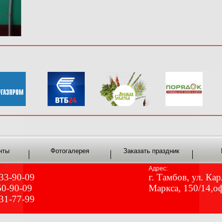
нты
Фотогалерея
Заказать праздник
Адрес:
 33-90-09
г. Тамбов, ул. Кар
50-90-09
Маркса, 150/14,о
 31-77-99