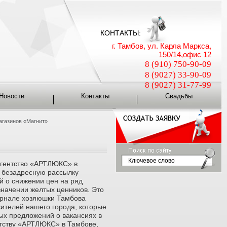
КОНТАКТЫ:
г. Тамбов, ул. Карла Маркса,
150/14,офис 12
8 (910) 750-90-09
8 (9027) 33-90-09
8 (9027) 31-77-99
Новости
Контакты
Свадьбы
агазинов «Магнит»
гентство «АРТЛЮКС» в
 безадресную рассылку
й о снижении цен на ряд
начении желтых ценников. Это
урнале хозяюшки Тамбова
жителей нашего города, которые
ых предложений о вакансиях в
нтству «АРТЛЮКС» в Тамбове,