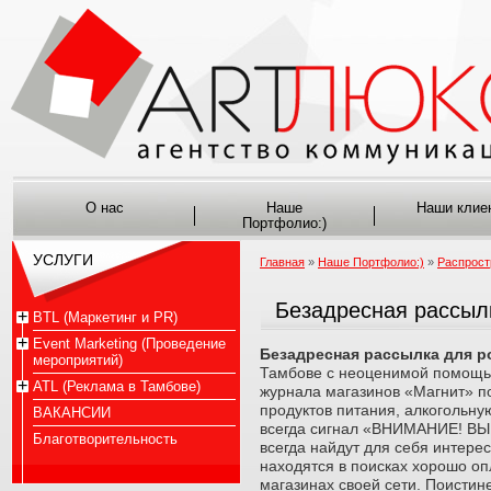
О нас
Наше
Наши клие
Портфолио:)
УСЛУГИ
Главная
»
Наше Портфолио:)
»
Распрост
Безадресная рассылк
BTL (Маркетинг и PR)
Event Marketing (Проведение
Безадресная рассылка для р
мероприятий)
Тамбове с неоценимой помощью
ATL (Реклама в Тамбове)
журнала магазинов «Магнит» п
продуктов питания, алкогольн
ВАКАНСИИ
всегда сигнал «ВНИМАНИЕ! ВЫ
Благотворительность
всегда найдут для себя интере
находятся в поисках хорошо о
магазинах своей сети. Поисти