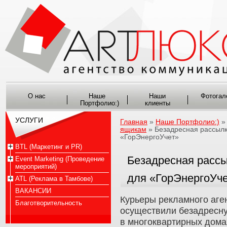
О нас
Наше
Наши
Фотогал
Портфолио:)
клиенты
УСЛУГИ
Главная
»
Наше Портфолио:)
ящикам
» Безадресная рассылк
«ГорЭнергоУчет»
BTL (Маркетинг и PR)
Безадресная расс
Event Marketing (Проведение
мероприятий)
для «ГорЭнергоУч
ATL (Реклама в Тамбове)
ВАКАНСИИ
Курьеры рекламного аге
Благотворительность
осуществили безадресн
в многоквартирных дома