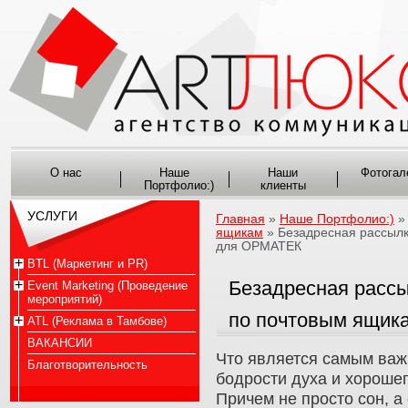
О нас
Наше
Наши
Фотогал
Портфолио:)
клиенты
УСЛУГИ
Главная
»
Наше Портфолио:)
ящикам
» Безадресная рассыл
для ОРМАТЕК
BTL (Маркетинг и PR)
Безадресная расс
Event Marketing (Проведение
мероприятий)
по почтовым ящик
ATL (Реклама в Тамбове)
ВАКАНСИИ
Что является самым важ
Благотворительность
бодрости духа и хорошег
Причем не просто сон, а