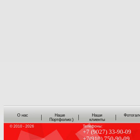
О нас
Наше
Наши
Фотогал
Портфолио:)
клиенты
© 2010 - 2026
Телефоны:
+7 (9027) 33-90-09
+7(910) 750-90-09