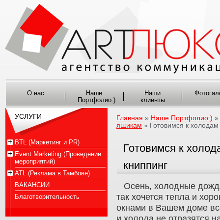
О нас
Наше
Наши
Фотогал
Портфолио:)
клиенты
УСЛУГИ
Главная
»
Наше Портфолио:)
ящикам
» Готовимся к холодам
BTL (Маркетинг и PR)
Готовимся к холод
Event Marketing (Проведение
мероприятий)
книппинг
ATL (Реклама в Тамбове)
ВАКАНСИИ
Осень, холодные дождл
так хочется тепла и хор
Благотворительность
окнами в Вашем доме вс
и холода не отразятся н